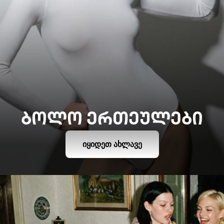
ᲑᲝᲚᲝ ᲔᲠᲗᲔᲣᲚᲔᲑᲘ
ᲘᲧᲘᲓᲔᲗ ᲐᲮᲚᲐᲕᲔ