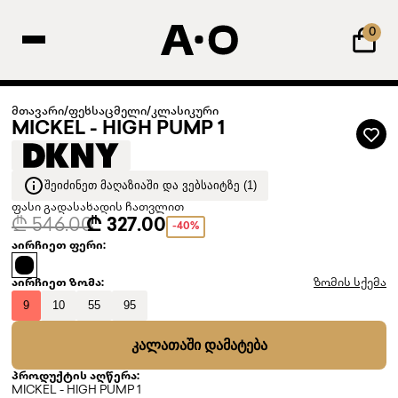
0
მთავარი
/
ფეხსაცმელი
/
კლასიკური
MICKEL - HIGH PUMP 1
ᲨᲔᲘᲫᲘᲜᲔᲗ ᲛᲐᲦᲐᲖᲘᲐᲨᲘ ᲓᲐ ᲕᲔᲑᲡᲐᲘᲢᲖᲔ (1)
ფასი გადასახადის ჩათვლით
₾ 546.00
₾ 327.00
-40%
აირჩიეთ ფერი:
აირჩიეთ ზომა:
ზომის სქემა
9
10
55
95
ᲙᲐᲚᲐᲗᲐᲨᲘ ᲓᲐᲛᲐᲢᲔᲑᲐ
პროდუქტის აღწერა:
MICKEL - HIGH PUMP 1