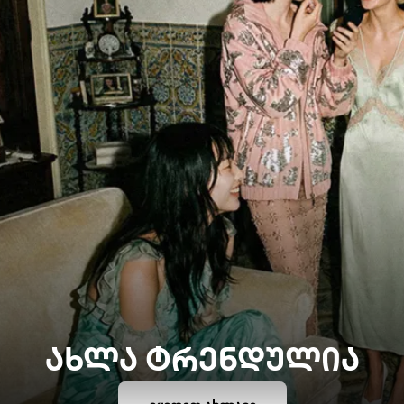
ᲐᲮᲚᲐ ᲢᲠᲔᲜᲓᲣᲚᲘᲐ