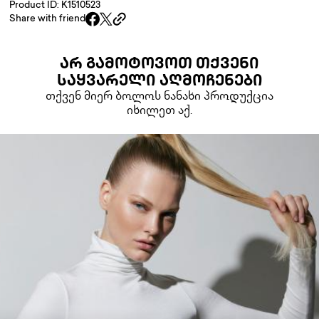
Product ID: K1510523
Share with friend
ᲐᲠ ᲒᲐᲛᲝᲢᲝᲕᲝᲗ ᲗᲥᲕᲔᲜᲘ
ᲡᲐᲧᲕᲐᲠᲔᲚᲘ ᲐᲦᲛᲝᲩᲔᲜᲔᲑᲘ
თქვენ მიერ ბოლოს ნანახი პროდუქცია
იხილეთ აქ.