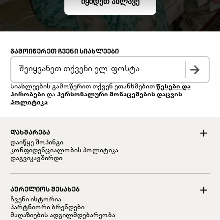
ᲘᲧᲘᲓᲔᲗ ᲐᲮᲚᲐᲕᲔ
ᲒᲐᲛᲝᲘᲬᲔᲠᲔᲗ ᲩᲕᲔᲜᲘ ᲡᲘᲐᲮᲚᲔᲔᲑᲘ
სიახლეების გამოწერით თქვენ ეთანხმებით
წესები და
პირობები
და
პერსონალური მონაცემების დაცვის
პოლიტიკა
ᲓᲐᲮᲛᲐᲠᲔᲑᲐ
დაიწყე შოპინგი
კონფიდენციალობის პოლიტიკა
დაგვიკავშირდი
ᲐᲣᲠᲔᲚᲘᲝᲡ ᲨᲔᲡᲐᲮᲔᲑ
ჩვენი ისტორია
პარტნიორი ბრენდები
მაღაზიების ადგილმდებარეობა