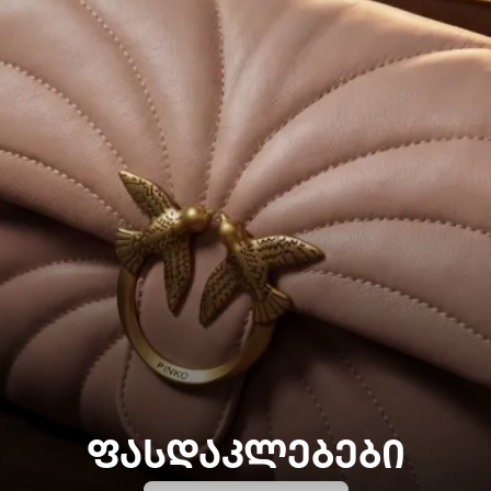
ᲤᲐᲡᲓᲐᲙᲚᲔᲑᲔᲑᲘ