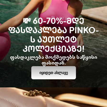
💸 60-70%-ᲛᲓᲔ
ᲤᲐᲡᲓᲐᲙᲚᲔᲑᲐ PINKO-
Ს ᲐᲣᲗᲚᲔᲢ
ᲙᲝᲚᲔᲥᲪᲘᲐᲖᲔ!
ფასდაკლება მოქმედებს საწყისი
ფასიდან.
ᲘᲧᲘᲓᲔᲗ ᲐᲮᲚᲐᲕᲔ