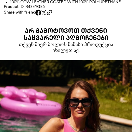
100% COW LEATHER COATED WITH 100% POLYURETHANE
Product ID: R43EYG56
Share with friend
ᲐᲠ ᲒᲐᲛᲝᲢᲝᲕᲝᲗ ᲗᲥᲕᲔᲜᲘ
ᲡᲐᲧᲕᲐᲠᲔᲚᲘ ᲐᲦᲛᲝᲩᲔᲜᲔᲑᲘ
თქვენ მიერ ბოლოს ნანახი პროდუქცია
იხილეთ აქ.