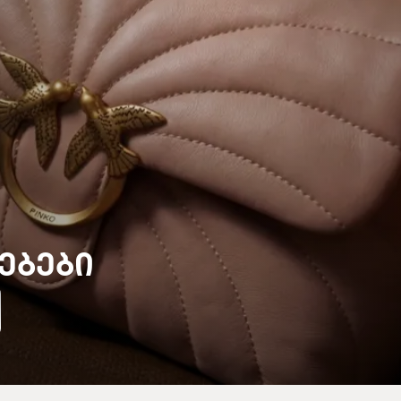
ᲔᲑᲔᲑᲘ