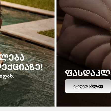
ᲙᲚᲔᲑᲐ
ᲔᲥᲪᲘᲐᲖᲔ!
ᲤᲐᲡᲓᲐᲙᲚ
იდან.
ᲘᲧᲘᲓᲔᲗ ᲐᲮᲚᲐᲕᲔ