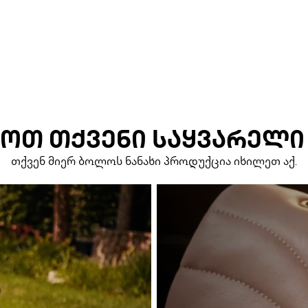
ᲝᲗ ᲗᲥᲕᲔᲜᲘ ᲡᲐᲧᲕᲐᲠᲔᲚᲘ
თქვენ მიერ ბოლოს ნანახი პროდუქცია იხილეთ აქ.