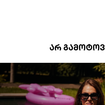
ᲐᲠ ᲒᲐᲛᲝᲢᲝᲕ