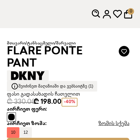
0
მთავარი
/
ტანსაცმელი
/
შარვალი
FLARE PONTE
PANT
ᲨᲔᲘᲫᲘᲜᲔᲗ ᲛᲐᲦᲐᲖᲘᲐᲨᲘ ᲓᲐ ᲕᲔᲑᲡᲐᲘᲢᲖᲔ (1)
ფასი გადასახადის ჩათვლით
₾ 330.00
₾ 198.00
-40%
აირჩიეთ ფერი:
აირჩიეთ ზომა:
ზომის სქემა
10
12