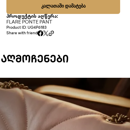
ᲙᲐᲚᲐᲗᲐᲨᲘ ᲓᲐᲛᲐᲢᲔᲑᲐ
პროდუქტის აღწერა:
FLARE PONTE PANT
Product ID: UG4P6183
Share with friend
 ᲐᲦᲛᲝᲩᲔᲜᲔᲑᲘ