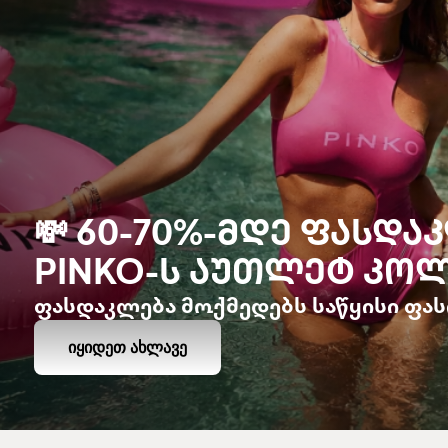
💸 60-70%-ᲛᲓᲔ ᲤᲐᲡᲓᲐ
PINKO-Ს ᲐᲣᲗᲚᲔᲢ ᲙᲝᲚ
ფასდაკლება მოქმედებს საწყისი ფას
ᲘᲧᲘᲓᲔᲗ ᲐᲮᲚᲐᲕᲔ