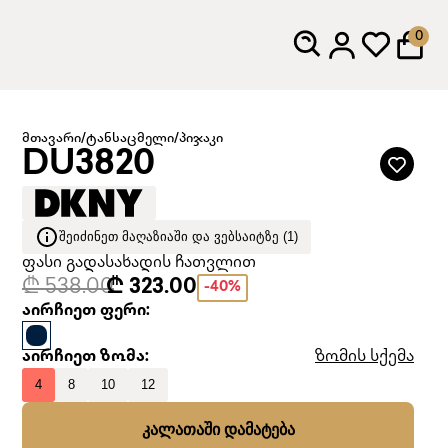
0
მთავარი
/
ტანსაცმელი
/
პიჯაკი
DU3820
ᲨᲔᲘᲫᲘᲜᲔᲗ ᲛᲐᲦᲐᲖᲘᲐᲨᲘ ᲓᲐ ᲕᲔᲑᲡᲐᲘᲢᲖᲔ (1)
ფასი გადასახადის ჩათვლით
₾ 538.00
₾ 323.00
-40%
აირჩიეთ ფერი:
აირჩიეთ ზომა:
ზომის სქემა
4
8
10
12
ᲙᲐᲚᲐᲗᲐᲨᲘ ᲓᲐᲛᲐᲢᲔᲑᲐ