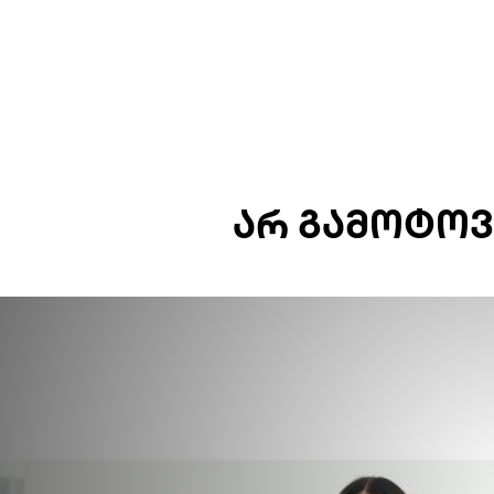
ᲐᲠ ᲒᲐᲛᲝᲢᲝᲕ