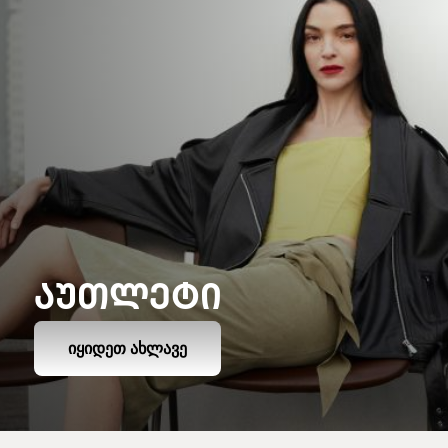
ᲐᲣᲗᲚᲔᲢᲘ
ᲘᲧᲘᲓᲔᲗ ᲐᲮᲚᲐᲕᲔ