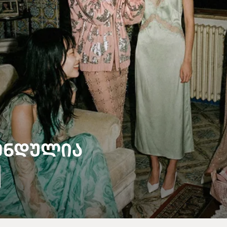
ᲔᲜᲓᲣᲚᲘᲐ