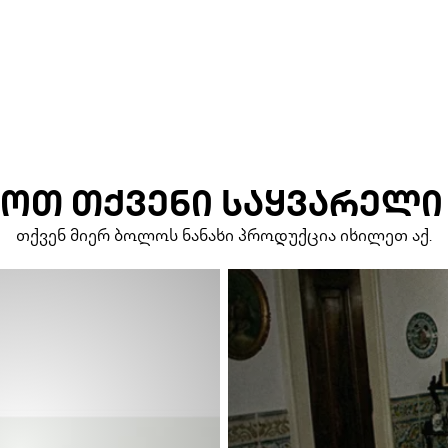
ᲝᲗ ᲗᲥᲕᲔᲜᲘ ᲡᲐᲧᲕᲐᲠᲔᲚᲘ
თქვენ მიერ ბოლოს ნანახი პროდუქცია იხილეთ აქ.