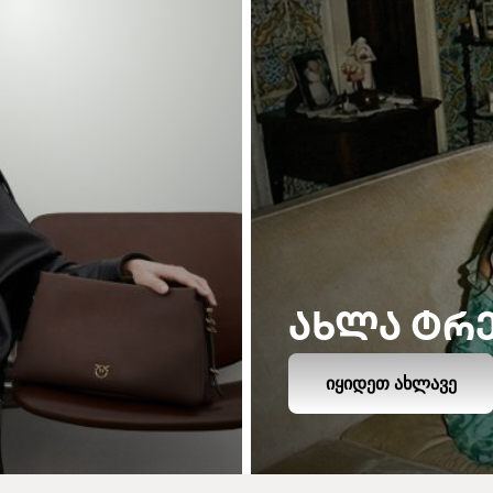
ᲐᲮᲚᲐ ᲢᲠ
ᲘᲧᲘᲓᲔᲗ ᲐᲮᲚᲐᲕᲔ