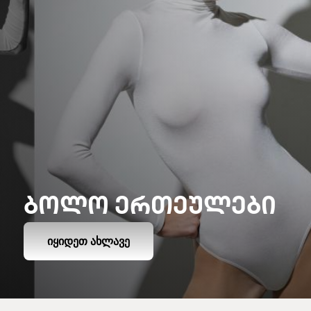
ᲑᲝᲚᲝ ᲔᲠᲗᲔᲣᲚᲔᲑᲘ
ᲘᲧᲘᲓᲔᲗ ᲐᲮᲚᲐᲕᲔ