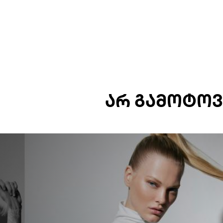
ᲐᲠ ᲒᲐᲛᲝᲢᲝᲕ