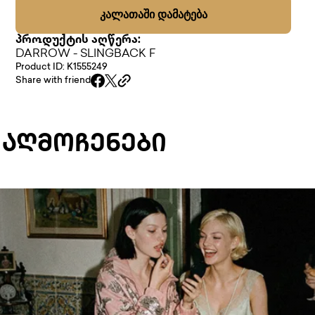
ᲙᲐᲚᲐᲗᲐᲨᲘ ᲓᲐᲛᲐᲢᲔᲑᲐ
პროდუქტის აღწერა:
DARROW - SLINGBACK F
Product ID: K1555249
Share with friend
 ᲐᲦᲛᲝᲩᲔᲜᲔᲑᲘ