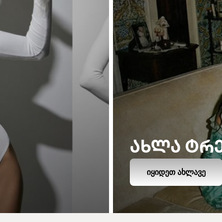
ᲐᲮᲚᲐ ᲢᲠ
ᲘᲧᲘᲓᲔᲗ ᲐᲮᲚᲐᲕᲔ