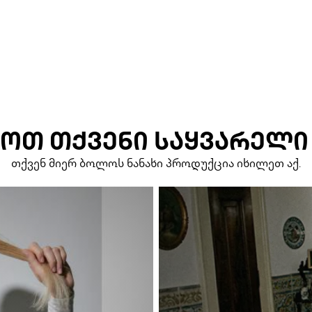
ᲝᲗ ᲗᲥᲕᲔᲜᲘ ᲡᲐᲧᲕᲐᲠᲔᲚᲘ
თქვენ მიერ ბოლოს ნანახი პროდუქცია იხილეთ აქ.