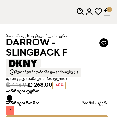
0
მთავარი
/
ფეხსაცმელი
/
კლასიკური
DARROW -
SLINGBACK F
ᲨᲔᲘᲫᲘᲜᲔᲗ ᲛᲐᲦᲐᲖᲘᲐᲨᲘ ᲓᲐ ᲕᲔᲑᲡᲐᲘᲢᲖᲔ (1)
ფასი გადასახადის ჩათვლით
₾ 446.00
₾ 268.00
-40%
აირჩიეთ ფერი:
აირჩიეთ ზომა:
ზომის სქემა
7