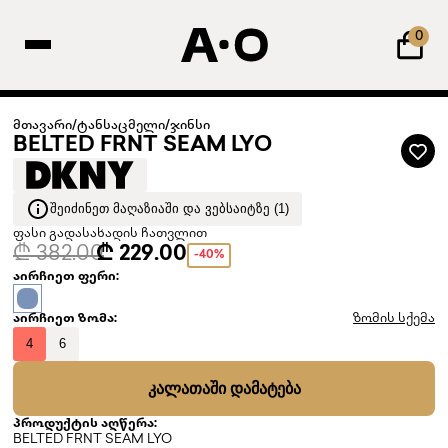
0
მთავარი
/
ტანსაცმელი
/
ჯინსი
BELTED FRNT SEAM LYO
ᲨᲔᲘᲫᲘᲜᲔᲗ ᲛᲐᲦᲐᲖᲘᲐᲨᲘ ᲓᲐ ᲕᲔᲑᲡᲐᲘᲢᲖᲔ (1)
ფასი გადასახადის ჩათვლით
₾ 382.00
₾ 229.00
-40%
აირჩიეთ ფერი:
აირჩიეთ ზომა:
ზომის სქემა
4
6
ᲙᲐᲚᲐᲗᲐᲨᲘ ᲓᲐᲛᲐᲢᲔᲑᲐ
პროდუქტის აღწერა:
BELTED FRNT SEAM LYO