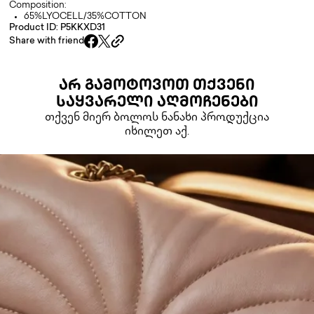
Composition:
65%LYOCELL/35%COTTON
Product ID: P5KKXD31
Share with friend
ᲐᲠ ᲒᲐᲛᲝᲢᲝᲕᲝᲗ ᲗᲥᲕᲔᲜᲘ
ᲡᲐᲧᲕᲐᲠᲔᲚᲘ ᲐᲦᲛᲝᲩᲔᲜᲔᲑᲘ
თქვენ მიერ ბოლოს ნანახი პროდუქცია
იხილეთ აქ.