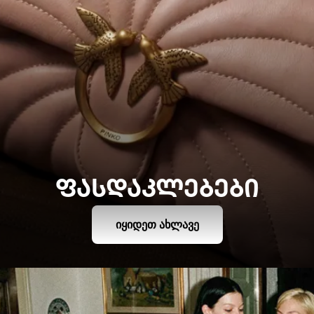
ᲤᲐᲡᲓᲐᲙᲚᲔᲑᲔᲑᲘ
ᲘᲧᲘᲓᲔᲗ ᲐᲮᲚᲐᲕᲔ