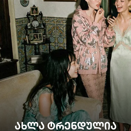
ᲐᲮᲚᲐ ᲢᲠᲔᲜᲓᲣᲚᲘᲐ