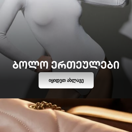
ᲑᲝᲚᲝ ᲔᲠᲗᲔᲣᲚᲔᲑᲘ
ᲘᲧᲘᲓᲔᲗ ᲐᲮᲚᲐᲕᲔ