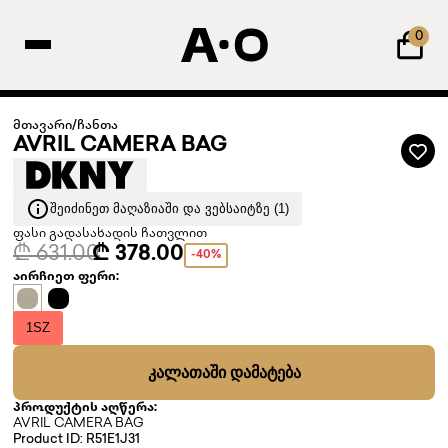
0
მთავარი
/
ჩანთა
AVRIL CAMERA BAG
ᲨᲔᲘᲫᲘᲜᲔᲗ ᲛᲐᲦᲐᲖᲘᲐᲨᲘ ᲓᲐ ᲕᲔᲑᲡᲐᲘᲢᲖᲔ (1)
ფასი გადასახადის ჩათვლით
₾ 631.00
₾ 378.00
-40%
აირჩიეთ ფერი:
1SZ
ᲙᲐᲚᲐᲗᲐᲨᲘ ᲓᲐᲛᲐᲢᲔᲑᲐ
პროდუქტის აღწერა:
AVRIL CAMERA BAG
Product ID: R51E1J31