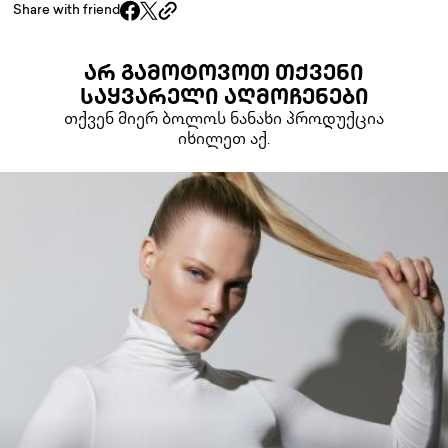
Share with friend
ᲐᲠ ᲒᲐᲛᲝᲢᲝᲕᲝᲗ ᲗᲥᲕᲔᲜᲘ
ᲡᲐᲧᲕᲐᲠᲔᲚᲘ ᲐᲦᲛᲝᲩᲔᲜᲔᲑᲘ
თქვენ მიერ ბოლოს ნანახი პროდუქცია
იხილეთ აქ.