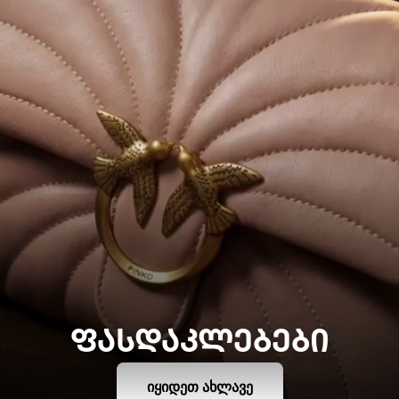
ᲤᲐᲡᲓᲐᲙᲚᲔᲑᲔᲑᲘ
ᲘᲧᲘᲓᲔᲗ ᲐᲮᲚᲐᲕᲔ